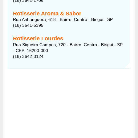
(18) 3642-1706
Rotisserie Aroma & Sabor
Rua Anhanguera, 618 - Bairro: Centro - Birigui - SP
(18) 3641-5395
Rotisserie Lourdes
Rua Siqueira Campos, 720 - Bairro: Centro - Birigui - SP
- CEP: 16200-000
(18) 3642-3124